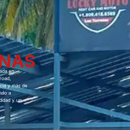
ENAS
ada en
-road,
cia y más de
ndo a
didad y un