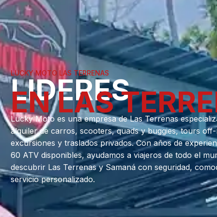
LUCKY MOTO LAS TERRENAS
LIDERES
EN LAS TERR
Lucky Moto es una empresa de Las Terrenas especializ
alquiler de carros, scooters, quads y buggies, tours off
excursiones y traslados privados. Con años de experien
60 ATV disponibles, ayudamos a viajeros de todo el mu
descubrir Las Terrenas y Samaná con seguridad, como
servicio personalizado.