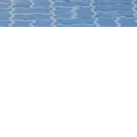
NUESTRA HISTORIA
Una empresa loca
descubrir lo mejo
Samaná
Lucky Moto nació en Las Terrenas con una 
locales y visitantes una forma segura, có
descubrir la región. Desde nuestros inicios