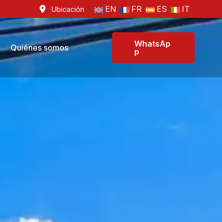
EN
FR
ES
IT
Ubicación
WhatsAp
Quiénes somos
p