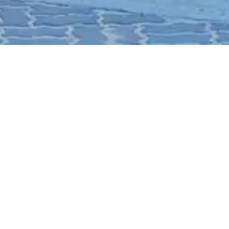
l para
r de
misión clara: ofrecer a
moda y emocionante de
, hemos crecido gracias a