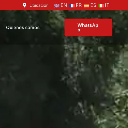
EN
FR
ES
IT
Ubicación
WhatsAp
Quiénes somos
p