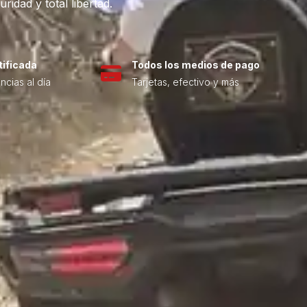
dad y total libertad.
ificada
Todos los medios de pago
ncias al día
Tarjetas, efectivo y más